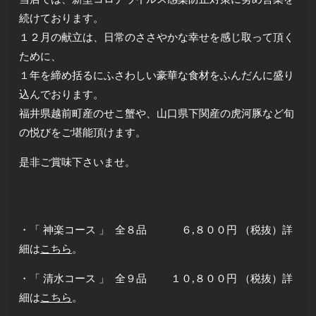
続けております。
１２月の献立は、日常のささやかな幸せを感じ取って頂く
ために、
１年を締め括るにふさわしい豪華な食材をふんだんに盛り
込んでおります。
福井県越前町産のせこ蟹や、山口県下関産の虎河豚など旬
の悦びをご堪能頂けます。
是非ご賞味下さいませ。
・「 神楽コース 」 全８品 ６,８００円 （税抜）詳
細は
こちら
。
・「 清水コース 」 全９品 １０,８００円 （税抜）詳
細は
こちら
。