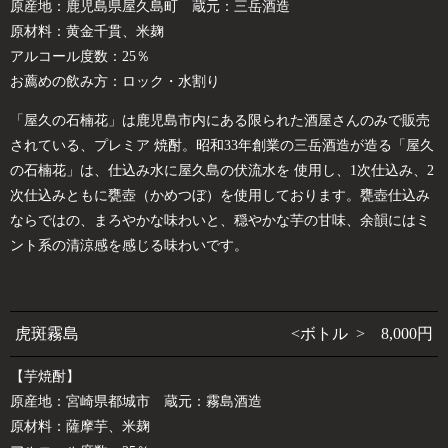
原産地：鹿児島県屋久島町 蔵元：三岳酒造
原材料：黄金千貫、米麹
アルコール度数：25％
お薦めの飲み方：ロック・水割り
「屋久の石楠花」は鹿児島市内にある限られた酒屋さんのみで販売
されている、プレミア 焼酎。昭和33年創業の三岳酒造が造る「屋久
の石楠花」は、仕込み水に屋久島の伏流水を 使用し、1次仕込み、2
次仕込みともに甕壺（かめつぼ）を使用しております。甕壺仕込み
ならではの、まろやかな味わいと、穏やかな芋の甘味、余韻にはミ
ント系の清涼感を感じる味わいです。
虎斑霧島
<ボトル > 8,000円
【芋焼酎】
原産地：宮崎県都城市 蔵元：霧島酒造
原材料：薩摩芋、米麹