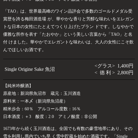
「TAO」は、世界最高峰のワイン品評会で多数のゴールドメダル受
賞歴を誇る梅田酒造場 が、華やかな香りと芳醇な味わいをエレガン
トな日本の女性にたとえてつくり上げたブラン ドです。しなやかで
優雅な所作を表す「たおやか」という美しい言葉から「TAO」と名
付 けました。華やかでエレガントな味わいは、大人の女性にこそ飲
んでほしいお酒です。
<グラス> 1,400円
Single Origine Sake 魚沼
< 徳 利 > 2,800円
【純米吟醸酒】
原産地：新潟県魚沼市 蔵元：玉川酒造
原料米：一本〆（新潟県魚沼産）
精米歩合：60％ アルコール度数：16％
日本酒度：＋3 酸度：2.0 アミノ酸度：非公開
1673年から続く玉川酒造は、全国でも有数の豪雪地帯にあり、その
雪を利用し県内でいち早 く雪中貯蔵を始めた酒蔵です。「Single