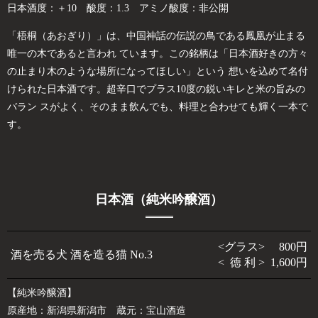
日本酒度：＋10 酸度：1.3 アミノ酸度：非公開
「梧桐（あおぎり）」は、中国神話の伝説の鳥である鳳凰が止まる
唯一の木であると言われ ています。この銘柄は「日本酒好きの方々
の止まり木のような場所になってほしい」という 想いを込めて名付
けられた日本酒です。超辛口でプラス10度の鋭いキレと米の旨みの
バラン スがよく、そのまま飲んでも、料理と合わせても輝く一本で
す。
日本酒（純米吟醸酒）
<グラス> 800円
酒を売る犬 酒を造る猫 No.3
< 徳 利 > 1,600円
【純米吟醸酒】
原産地：新潟県新潟市 蔵元：宝山酒造