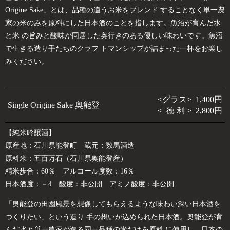
Origine Sake」とは、品種の違うお米をブレンド することなく単一農
家の米のみを原料にした日本酒のことを指します。魚沼が育んだ水
と米 の旨みと酸味が同居した奥行きのある優しい味わいです。魚沼
で生きる造り手たちのクラフ トマンシップが詰まった一杯をお楽し
みください。
<グラス> 1,400円
Single Origine Sake 奥能登
< 徳 利 > 2,800円
【純米吟醸酒】
原産地：石川県能登町 蔵元：数馬酒造
原料米：五百万石（石川県奥能登産）
精米歩合：60％ アルコール度数：16％
日本酒度：－4 酸度：非公開 アミノ酸度：非公開
「奥能登の田園風景を想像してもらえるような味わい深い日本酒を
つくりたい」という造り 手の想いが込められた日本酒。奥能登が育
んだ水と単一農家が造る同一品種の米だけを原料 に使用し、日本の