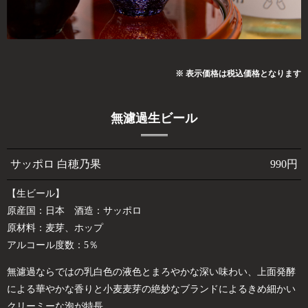
※ 表示価格は税込価格となります
無濾過生ビール
サッポロ 白穂乃果
990円
【生ビール】
原産国：日本 酒造：サッポロ
原材料：麦芽、ホップ
アルコール度数：5％
無濾過ならではの乳白色の液色とまろやかな深い味わい、上面発酵
による華やかな香りと小麦麦芽の絶妙なブランドによるきめ細かい
クリーミーな泡が特長
。