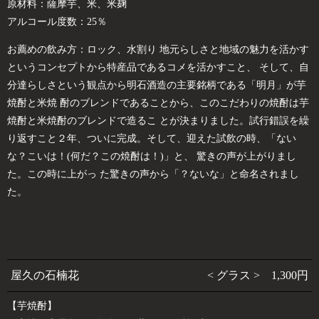
原材料：薩摩芋、米、米麹
アルコール度数：25％
お薦めの飲み方：ロック、水割り 地元らしさと地域の魅力を活かす
というコンセプトから特産品であるコメを活かすこと、 そして、自
分達らしさという観点から明石酒造の主要銘柄である「明月」が芋
焼酎と米焼 酎のブレンドであることから、このこだわりの焼酎は芋
焼酎と米焼酎のブレンドで造るこ とが決まりました。試行錯誤を繰
り返すこと２年、ついに完成。そして、迎えた試飲の時、「ない
な？こいは！(何だ？この焼酎は！)」と、 驚きの声が上がりまし
た。この時に上がっ た驚きの声から「？ないな」と命名されまし
た。
屋久の石楠花
< グラス > 1,300円
【芋焼酎】