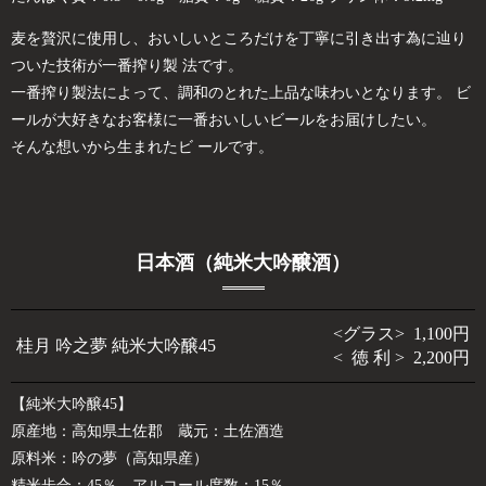
麦を贅沢に使用し、おいしいところだけを丁寧に引き出す為に辿り
ついた技術が一番搾り製 法です。
一番搾り製法によって、調和のとれた上品な味わいとなります。 ビ
ールが大好きなお客様に一番おいしいビールをお届けしたい。
そんな想いから生まれたビ ールです。
日本酒（純米大吟醸酒）
<グラス> 1,100円
桂月 吟之夢 純米大吟醸45
< 徳 利 > 2,200円
【純米大吟醸45】
原産地：高知県土佐郡 蔵元：土佐酒造
原料米：吟の夢（高知県産）
精米歩合：45％ アルコール度数：15％