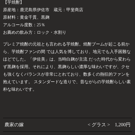
【芋焼酎】
原産地：鹿児島県伊佐市 蔵元：甲斐商店
原材料：黄金千貫、黒麹
アルコール度数：25％
お薦めの飲み方：ロック・水割り
プレミア焼酎の元祖とも言われる芋焼酎。焼酎ブームが起こる前か
ら、芋焼酎ファンの間 では人気を博しており、地元でも入手困難な
ほどでした。「伊佐美」は、当時白麹が主流 だった時代から変わら
ず黒麹を採用。それにより、黒麹らしい濃厚な味わいですが、クセ
も強くなくバランスが非常にとれており、数多くの熱狂的ファンを
抱えています。 スタンダードな造りで、昔ながらの芋焼酎らしい素
朴な味わいです。
農家の嫁
< グラス > 1,200円