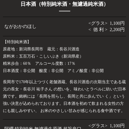
日本酒（特別純米酒・無濾過純米酒）
<グラス> 1,100円
ながおかのほし
< 徳 利 > 2,200円
【特別純米酒】
原産地：新潟県長岡市 蔵元：長谷川酒造
原料米：五百万石・こしいぶき（新潟県産）
精米歩合：60％ アルコール度数：17％
日本酒度：非公開 酸度：非公開 アミノ酸度：非公開
長岡市で170年以上つづく老舗酒蔵、長谷川酒造の次期当主である蔵
元の長女・長谷川 祐子さん の想いを、味わいとラベルに紡いだ日本
酒です。銘柄には「長岡を照らし、長岡と共に歩んでい く」という
強い決意が込められております。日本酒を初めて飲まれる女性の方
にも親しみやすい、 お米のやさしい甘みが感じられる食中酒です。
<グラス> 1,100円
阿櫻 特別純米 無濾過生原酒 超旨辛口