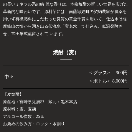
の長いミネラル系の綺 麗な香りは、本格焼酎の新しい世界を広げた
革新的な味わいです。原料芋には、南薩頴娃町の契約農家が農薬を
用いず有機肥料にこだわった良質の黄金千貫を用いて、仕込水は薩
摩鋒山の懐から湧き出る伏流水「宝名水」で仕込み、低温発酵さ
せ、常圧単式蒸留されて います。
焼酎（麦）
< グラス> 900円
中々
< ボトル> 8,000円
【麦焼酎】
原産地：宮崎県児湯郡 蔵元：黒木本店
原材料：麦、麦麹
アルコール度数：25％
お薦めの飲み方：ロック・水割り