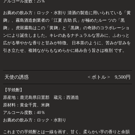
アルコール度数：25％
お薦めの飲み方：ロック・水割り 清酒の製造に用いられている「黄
麹」、霧島酒造創業者の「江夏 吉助 氏」が極めたルー ツの「黒
麹」。虎斑霧島はこの「黄麹」と「黒麹」の奇跡のコラボレーショ
ンにより誕生しました。キレのあるナチュラルな苦みに、ふわっと
広がる華やかな香りと甘みが特徴。 日本茶のように、苦みが甘みを
引き立たせ、複雑ながらもなめらかに絡み合う旨さは格別 です。
天使の誘惑
< ボトル > 9,500円
【芋焼酎】
原産地：鹿児島県日置郡 蔵元：西酒造
原材料：黄金千貫、米麹
アルコール度数：40％
お薦めの飲み方：ロック・水割り
これまでの芋焼酎とは一線を画す、甘く、柔らかい芋の香りと余韻