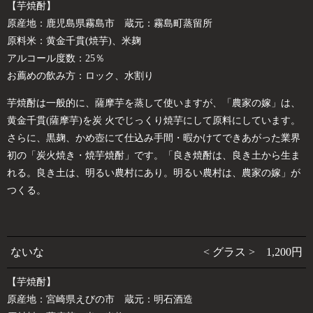
【芋焼酎】
原産地：鹿児島県霧島市 蔵元：霧島町蒸留所
原料米：黄金千貫(焼芋)、米麹
アルコール度数：25％
お薦めの飲み方：ロック、水割り
芋焼酎は一般的に、薩摩芋を蒸して使いますが、「農家の嫁」は、
黄金千貫(薩摩芋)を炭 火でじっくり焼芋にして原料にしています。
さらに、黒麹、かめ壺にて仕込み手間・暇かけてできあがった業界
初の「炭火焼き・焼芋焼酎」です。「良き焼酎は、良き土から生ま
れる。良き土は、明るい農村にあり。明るい農村は、農家の嫁」が
つくる。
ないな
< グラス > 1,200円
【芋焼酎】
原産地：宮崎県えびの市 蔵元：明石酒造