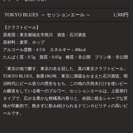
TOKYO BLUES ～ セッションエール ～
1,300円
【クラフトビール】
原産国：東京都福生市熊川 酒造：石川酒造
原材料：麦芽、ホップ
アルコール度数：4.5％ エネルギー：40kcal
たんぱく質：0.5g 脂質：0.05g 糖質：非公開 プリン体：非公開
「東京の地で醸す、東京の名を冠した、真の東京クラフトビール」
TOKYO BLUES。創業1863年、東京に酒蔵をかまえた石川酒造。明
治時代にビール造りの歴史をもち、この地の天然水だけを使いビー
ル醸造をしている唯一のブルワー。セッションエールは、上面発行
タイプで、広がる豊かな柑橘系の香りと、余韻に残るシャープな苦
味が印象的で、飽きずに飲み続けられるドリンカビリティの高いビ
ールです。