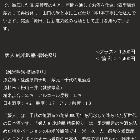
で、徹底した温 度管理のもと、年間を通してお酒を仕込む四季醸造
蔵として再出発し、山口の米と水にこだわり 1本1本丁寧に仕込んで
います。銘酒「原田」は新進気鋭の地酒として注目を集めていま
す。
<グラス> 1,200円
媛人 純米吟醸 槽袋搾り
< 徳 利 > 2,400円
【純米吟醸 槽袋搾り】
原産地：愛媛県内子町 蔵元：千代の亀酒造
原料米：松山三井（愛媛県産）
精米歩合：55％ アルコール度数：15％
日本酒度：＋2 酸度：1.7 アミノ酸度：1.3
「媛人」は、千代の亀酒造の創業300周年を記念して造られた新世代
の日本酒です。「媛人 純米吟醸 槽袋搾り」は、限定醸造のお酒を詰
めた特別バージョンの純米吟醸酒です。米・水・人・酵母を愛媛産
にとことん拘ったオール愛媛の日本酒。芳醇で香り華やか、雑味 が