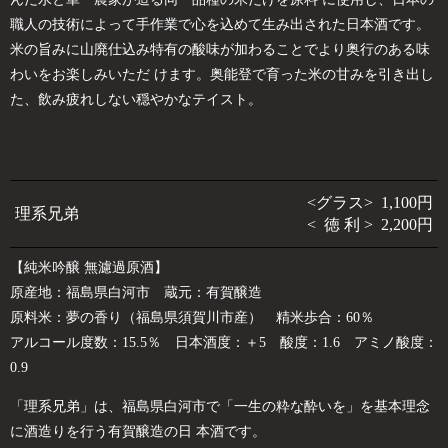
職人の技術によって手作業で心を込めて生み出された日本酒です。
米の旨みに山廃仕込み特有の酸味が加わることでより奥行のある味
わいをお楽しみいただ けます。奥能登で育った米の甘みを引き出し
た、飲み疲れしない穏やかなテイスト。
<グラス> 1,100円
理系兄弟
< 徳 利 > 2,200円
【純米吟醸 無濾過原酒】
原産地：福島県白河市 蔵元：有賀醸造
原料米：夢の香り（福島県須賀川市産） 精米歩合：60％
アルコール度数：15.5％ 日本酒度：＋5 酸度：1.6 アミノ酸度：
0.9
「理系兄弟」は、福島県白河市で「一生の粋な酔いを」を基本理念
に酒造りを行う有賀醸造の日 本酒です。