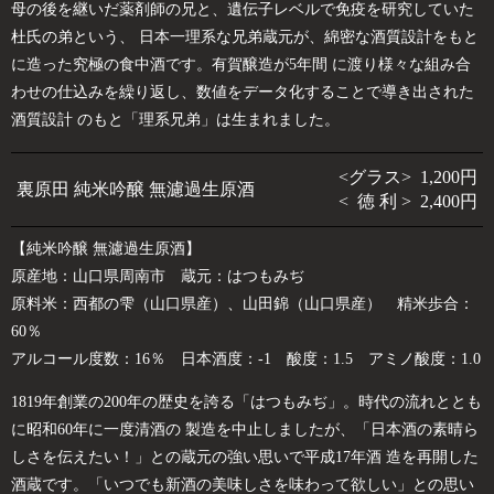
母の後を継いだ薬剤師の兄と、遺伝子レベルで免疫を研究していた
杜氏の弟という、 日本一理系な兄弟蔵元が、綿密な酒質設計をもと
に造った究極の食中酒です。有賀醸造が5年間 に渡り様々な組み合
わせの仕込みを繰り返し、数値をデータ化することで導き出された
酒質設計 のもと「理系兄弟」は生まれました。
<グラス> 1,200円
裏原田 純米吟醸 無濾過生原酒
< 徳 利 > 2,400円
【純米吟醸 無濾過生原酒】
原産地：山口県周南市 蔵元：はつもみぢ
原料米：西都の雫（山口県産）、山田錦（山口県産） 精米歩合：
60％
アルコール度数：16％ 日本酒度：-1 酸度：1.5 アミノ酸度：1.0
1819年創業の200年の歴史を誇る「はつもみぢ」。時代の流れととも
に昭和60年に一度清酒の 製造を中止しましたが、「日本酒の素晴ら
しさを伝えたい！」との蔵元の強い思いで平成17年酒 造を再開した
酒蔵です。「いつでも新酒の美味しさを味わって欲しい」との思い