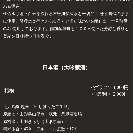
わる酒造。
仕込水は地下百米を流れる木曽川伏流水を一切加工 せず自然のまま
に使用。酵母は奥行きのある香りと深い味わいを醸し出す十号酵母
のみ 使用しております。備前産雄町を１００％使った芳醇な香りと
旨みを併せ持つ日本酒です。
日本酒（大吟醸酒）
<グラス> 1,000円
梧桐
< 徳 利 > 2,000円
【大吟醸 超辛＋10 しぼりたて生酒】
原産地：山形県山形市 蔵元：秀鳳酒造場
原料米：出羽きらり（山形県産）
精米歩合：45％ アルコール度数：17％