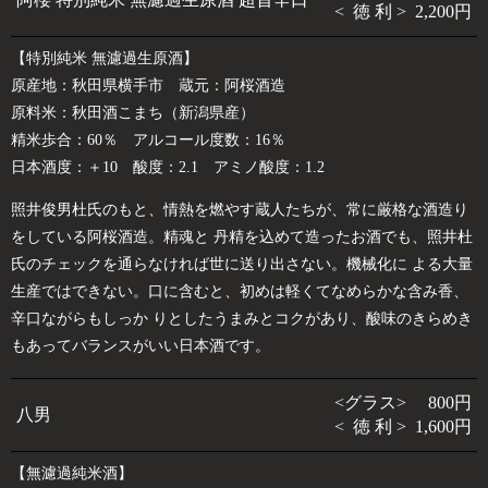
< 徳 利 > 2,200円
【特別純米 無濾過生原酒】
原産地：秋田県横手市 蔵元：阿桜酒造
原料米：秋田酒こまち（新潟県産）
精米歩合：60％ アルコール度数：16％
日本酒度：＋10 酸度：2.1 アミノ酸度：1.2
照井俊男杜氏のもと、情熱を燃やす蔵人たちが、常に厳格な酒造り
をしている阿桜酒造。精魂と 丹精を込めて造ったお酒でも、照井杜
氏のチェックを通らなければ世に送り出さない。機械化に よる大量
生産ではできない。口に含むと、初めは軽くてなめらかな含み香、
辛口ながらもしっか りとしたうまみとコクがあり、酸味のきらめき
もあってバランスがいい日本酒です。
<グラス> 800円
八男
< 徳 利 > 1,600円
【無濾過純米酒】