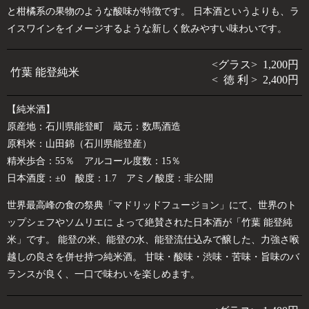
と柑橘系の果物のような酸味が特徴です。 日本酒というよりも、ラ
イスワインをイメージするような新しく飲みやすい味わいです。
<グラス> 1,200円
竹葉 能登純米
< 徳 利 > 2,400円
【純米酒】
原産地：石川県能登町 蔵元：数馬酒造
原料米：山田錦（石川県能登産）
精米歩合：55％ アルコール度数：15％
日本酒度：±0 酸度：1.7 アミノ酸度：非公開
世界最高峰の食の祭典「マドリッドフュージョン」にて、世界のト
ップシェフやソムリエに よって絶賛された日本酒が「竹葉 能登純
米」です。 能登の米、能登の水、能登流仕込みで醸した、力強さ喉
越しの良さを併せ持つ純米酒。 甘味・酸味・渋味・苦味・旨味のバ
ランスが良く、一口で味わいを楽しめます。