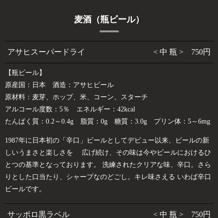
麦酒（瓶ビール）
アサヒスーパードライ
< 中 瓶 > 750円
【瓶ビール】
原産国：日本 酒造：アサヒビール
原材料：麦芽、ホップ、米、コーン、スターチ
アルコール度数：5％ エネルギー：42kcal
たんぱく質：0.2～0.4g 脂質：0g 糖質：3.0g プリン体：5～6mg
1987年に日本初の「辛口」ビールとしてデビュー以来、ビールの新
しいうまさと楽しさを 広げ続け、その味は今やビールにおけるひ
とつの基準となっております。 洗練されたクリアな味、辛口。さら
りとした口当たり、シャープなのどごし。キレ味さえる いわば辛口
ビールです。
サッポロ黒ラベル
< 中 瓶 > 750円