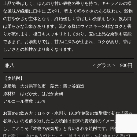
上品で香ばしく、ほんのり甘い穀物の香りを持つ。キャラメルの様
な風味が繊細に口中に 広がり、程よく軽やかさのある味わい。穀物
の甘やかさが主体となり、終始優しく香ばしい余韻をもつ。飲み口
は柔らかな印象があります。流れる様にウィスキーの様なコクと香
りが流れます。後口もスッキリとしており、麦の上品な余韻も堪能
できます。お湯割りでは、甘みに深みが生まれ、コクがあり、香ば
しいさとの相性がより良くなります。
兼八
< グラス > 900円
【麦焼酎】
原産地：大分県宇佐市 蔵元：四ツ谷酒造
原材料：はだか麦、はだか麦麹
アルコール度数：25％
お薦めの飲み方：ロック・水割り 1919年創業の焼酎蔵で初代「四ッ
谷兼八」の名前を冠したこの焼酎は旧来の麦焼酎のイメージを覆
し、これこそ「本物の麦焼酎」と言いきれる焼酎です。四代目芳文
氏が造り、 今はもう幻となった「兼八１０年」を彷佛させる香ばし