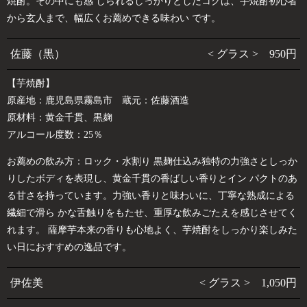
焼酎。その中にも感 じられるしっかりとしたコクは、芋焼酎初心者
から玄人まで、幅広くお薦めできる味わい です。
佐藤（黒）
< グラス > 950円
【芋焼酎】
原産地：鹿児島県霧島市 蔵元：佐藤酒造
原材料：黄金千貫、黒麹
アルコール度数：25％
お薦めの飲み方：ロック・水割り 黒麹仕込み独特の力強さとしっか
りしたボディを表現し、黄金千貫の香ばしい香りとイン パクトのあ
る甘さを持っています。力強い香りと味わいに、丁寧な熟成による
繊細で滑ら かな舌触りをもたせ、重厚な飲みごたえを感じさせてく
れます。 薩摩芋本来の香りも心地よく、芋焼酎をしっかり楽しみた
い日におすすめの逸品です。
伊佐美
< グラス > 1,050円