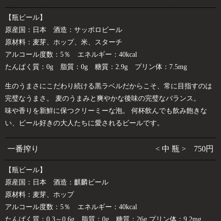
【瓶ビール】
原産国：日本 酒造：サッポロビール
原材料：麦芽、ホップ、米、スターチ
アルコール度数：5％ エネルギー：40kcal
たんぱく質：0g 脂質：0g 糖質：2.9g プリン体：7.5mg
生のうまさにこだわり続ける黒ラベルだからこそ、常に目指すのは
完璧なうまさ。 麦のうまみと爽やかな後味の完璧なバランス。
味や香りを新鮮に保つクリーミーな泡。 何杯飲んでも飲み飽きな
い、ビール好きの大人たちに愛されるビールです。
一番搾り
< 中 瓶 > 750円
【瓶ビール】
原産国：日本 酒造：麒麟ビール
原材料：麦芽、ホップ
アルコール度数：5％ エネルギー：40kcal
たんぱく質：0.3～0.6g 脂質：0g 糖質：26g プリン体：9.2mg