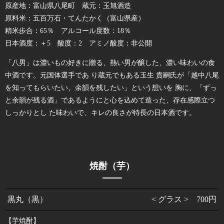
原産地：富山県八尾町 蔵元：玉旭酒造
原料米：五百万石・てんたかく（富山県産）
精米歩合：65％ アルコール度数：18％
日本酒度：＋5 酸度：2 アミノ酸度：非公開
「八男」は濃いもの好きに贈る、熱い男が醸した、濃い味わいの食
中酒です。元国体選手であ り蔵元でもある玉生 貴嗣氏が「越中八尾
を知ってもらいたい、余韻を残したい」という想いを 胸に、「ずっ
と余韻が残る酒」であるようにと心を込めて造った、存在感際立つ
しっかりとし た味わいで、キレの良さが特長の日本酒です。
焼酎（芋）
黒丸（黒）
< グラス > 700円
【芋焼酎】