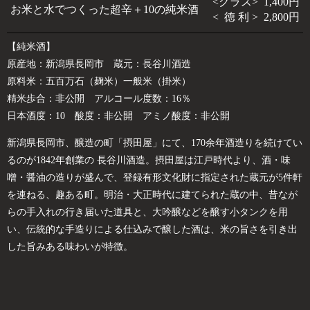
<グラス> 1,400円
お米と水でつくった超辛＋10の純米酒
< 徳 利 > 2,800円
【純米酒】
原産地：新潟県長岡市 蔵元：長谷川酒造
原料米：五百万石（麹米）
一般米（掛米）
精米歩合：非公開 アルコール度数：16％
日本酒度：10 酸度：非公開 アミノ酸度：非公開
新潟県長岡市、醸造の町「摂田屋」にて、170余年酒造りを続けてい
るのが1842年創業の 長谷川酒造。摂田屋は江戸時代より、酒・味
噌・醤油の造りが盛んで、登録有形文化財に指定された蔵元が5件軒
を連ねる、趣ある町。明治・大正時代に建てられた蔵の中、昔なが
らの手入れの行き届いた道具と、大吟醸などを醸す小タンクを用
い、伝統的な手造りによる仕込みで醸した酒は、米の旨さを引き出
した旨みある味わいが特徴。