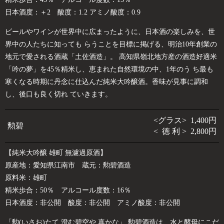
日本酒度：＋2 酸度：1.2 アミノ酸度：0.9
ビールやワインが世界中に広まったように、日本酒の楽しみを、世
界中の人たちに知っても らうことを目標に掲げる、明治10年創業の
地元で愛される酒蔵「土佐酒造」。 高知県嶺北地方産の酒造好適米
「吟の夢」を45％精米し、恵まれた自然環境の中、1年のう ち最も
寒くなる時期に丹念に仕込んだ純米大吟醸酒。香味が見事に調和
し、後口も良く切れ ていきます。
<グラス> 1,400円
勲碧
< 徳 利 > 2,800円
【純米大吟醸 雄町 無濾過原酒】
原産地：愛知県江南市 蔵元：勲碧酒造
原料米：雄町
精米歩合：50％ アルコール度数：16％
日本酒度：非公開 酸度：非公開 アミノ酸度：非公開
「勲(いさお)たて 澄む碧空や 真かな」 勲碧酒造は、水と酵母にこだ