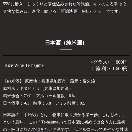
55%に磨き、じっくりと寒仕込みされた吟醸酒。キレのある辛 さと
爽快な飲み口。進化し続ける「新潟淡麗」を味わえる一本です。
日本酒（純米酒）
<グラス> 800円
Rice Wine Te-hajime
< 徳 利 > 1,600円
【純米酒】 原産地：兵庫県加西市 蔵元：富久錦
原料米：キヌヒカリ（兵庫県加西産）
精米歩合：70％ アルコール度数：8％
日本酒度：-61 酸度：5.8 アミノ酸度：0.5
日本語の「手始め」とは「物事に取り掛かる第一歩。しはじめ。」
という意味。 この「Te-hajime」は,日本酒に初めて出会う方に最初
の一杯目に飲んで頂きたいお酒です。 低アルコールで爽やかな甘味