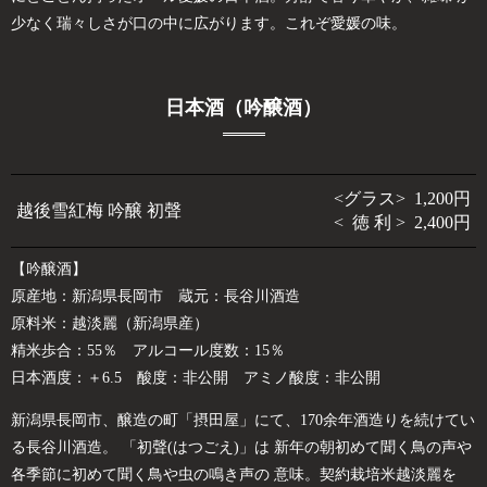
少なく瑞々しさが口の中に広がります。これぞ愛媛の味。
日本酒（吟醸酒）
<グラス> 1,200円
越後雪紅梅 吟醸 初聲
< 徳 利 > 2,400円
【吟醸酒】
原産地：新潟県長岡市 蔵元：長谷川酒造
原料米：越淡麗（新潟県産）
精米歩合：55％ アルコール度数：15％
日本酒度：＋6.5 酸度：非公開 アミノ酸度：非公開
新潟県長岡市、醸造の町「摂田屋」にて、170余年酒造りを続けてい
る長谷川酒造。 「初聲(はつごえ)」は 新年の朝初めて聞く鳥の声や
各季節に初めて聞く鳥や虫の鳴き声の 意味。契約栽培米越淡麗を