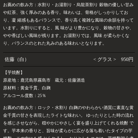
お薦めの飲み方：水割り・お湯割り・烏龍茶割り 穀物の優しい甘み
や紅茶、強く厚みのある香り。味わいは、骨格がしっかりしてお
り、凝 縮感もあるバランスで、香り高く複雑な風味の余韻を持って
います。水割りにすると、風 味がより豊かになり、穀物の甘さや、
やや香ばしい風味が残ります。お湯割りでは、風味 が柔らかくな
り、バランスのとれた丸みのある味わいとなります。
佐藤（白）
< グラス > 950円
【芋焼酎】
原産地：鹿児島県霧島市 蔵元：佐藤酒造
原材料：黄金千貫、白麹
アルコール度数：25％
お薦めの飲み方：ロック・水割り 白麹のやわらかい酒質に素直な黄
金千貫の甘さを表現したライトな味わい。 ゆったりとした時の流れ
を感じさせながら、穏やかにやさしく宴を盛り上げてくれる焼酎 で
す。芋本来の香りと、旨味が柔らかに広がる落ち着いたタイプの芋