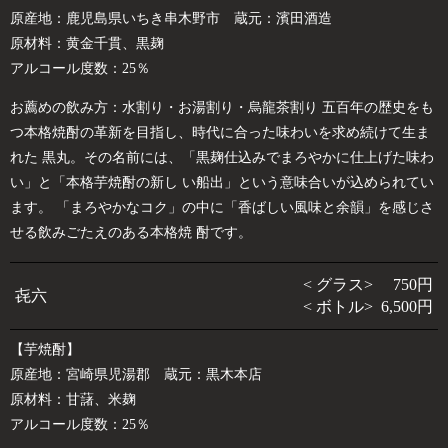
原産地：鹿児島県いちき串木野市 蔵元：濱田酒造
原材料：黄金千貫、黒麹
アルコール度数：25％
お薦めの飲み方：水割り・お湯割り・烏龍茶割り 五百年の歴史をも
つ本格焼酎の革新を目指し、時代に合った味わいを求め続けて生ま
れた 黒丸。その名前には、「黒麹仕込みでまろやかに仕上げた味わ
い」と「本格芋焼酎の新し い船出」という意味合いが込められてい
ます。 「まろやかなコク」の中に「香ばしい風味と余韻」を感じさ
せる飲みごたえのある本格焼 酎です。
< グラス> 750円
㐂六
< ボトル> 6,500円
【芋焼酎】
原産地：宮崎県児湯郡 蔵元：黒木本店
原材料：甘藷、米麹
アルコール度数：25％