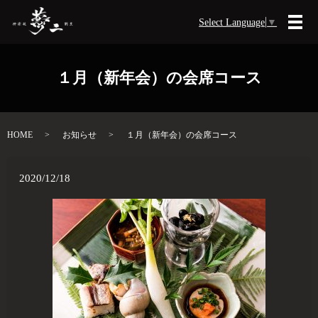
Select Language
▼
メ
１月（新年会）の会席コース
HOME
お知らせ
１月（新年会）の会席コース
2020/12/18