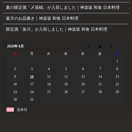
夏の限定酒「〆張鶴」が入荷しました｜神楽坂 和食 日本料理
葉月のお品書き｜神楽坂 和食 日本料理
限定酒「泉川」が入荷しました｜神楽坂 和食 日本料理
2026年 8月
日
月
火
水
木
金
土
1
2
3
4
5
6
7
8
9
10
11
12
13
14
15
16
17
18
19
20
21
22
23
24
25
26
27
28
29
30
31
定休日