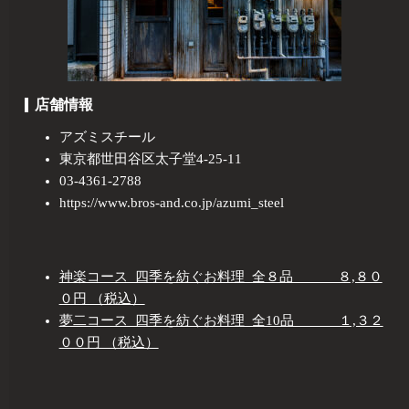
店舗情報
アズミスチール
東京都世田谷区太子堂4-25-11
03-4361-2788
https://www.bros-and.co.jp/azumi_steel
神楽コース 四季を紡ぐお料理 全８品 ８,８０
０円 （税込）
夢二コース 四季を紡ぐお料理 全10品 １,３２
００円 （税込）