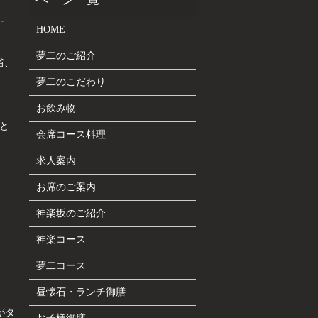
」
HOME
夢二のご紹介
省、
夢二のこだわり
お飲み物
と
会席コース料理
求人案内
お席のご案内
神楽坂のご紹介
神楽コース
夢二コース
昼懐石・ランチ御膳
がタ