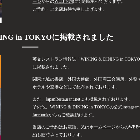
ージ
からの
WEB予約
にて随時承っております。
ご予約・ご来店お待ち申し上げます。
INING in TOKYOに掲載されました
英文レストラン情報誌「
WINING & DINING in TOKYO
に掲載されました。
関東地域の書店、外国大使館、
外国商工会議所、外務
ホテルや空港などにて配布されております。
また、
JapanRestaurant.net
にも掲載されております。
その他、WINING & DINING in TOKYOの公式
instagram
facebook
からもご確認頂けます。
当店のご予約はお電話、又は
ホームページ
からの
WEB
約
も随時承っております。