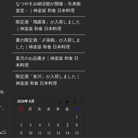
なつやすみ納涼能が開催 – 矢来能
楽堂 – ｜神楽坂 和食 日本料理
限定酒「飛露喜」が入荷しました
｜神楽坂 和食 日本料理
夏の限定酒「〆張鶴」が入荷しま
した｜神楽坂 和食 日本料理
葉月のお品書き｜神楽坂 和食 日
本料理
限定酒「泉川」が入荷しました｜
神楽坂 和食 日本料理
都内
2026年 8月
す。
日
月
火
水
木
金
土
1
2
3
4
5
6
7
8
ムペ
9
10
11
12
13
14
15